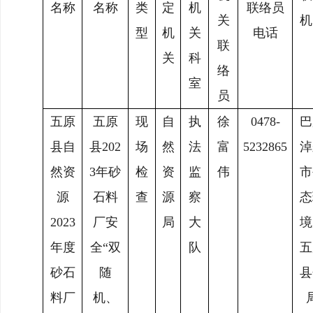
名称
名称
类
定
机
联络员
关
机
型
机
关
电话
联
关
科
络
室
员
五原
五原
现
自
执
徐
0478-
巴
县自
县
202
场
然
法
富
5232865
淖
然资
3
年
砂
检
资
监
伟
市
源
石料
查
源
察
态
202
3
厂安
局
大
境
年度
全
“
双
队
五
砂石
随
县
料厂
机、